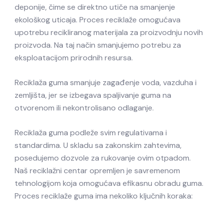
deponije, čime se direktno utiče na smanjenje
ekološkog uticaja. Proces reciklaže omogućava
upotrebu recikliranog materijala za proizvodnju novih
proizvoda. Na taj način smanjujemo potrebu za
eksploatacijom prirodnih resursa.
Reciklaža guma smanjuje zagađenje voda, vazduha i
zemljišta, jer se izbegava spaljivanje guma na
otvorenom ili nekontrolisano odlaganje.
Reciklaža guma podleže svim regulativama i
standardima. U skladu sa zakonskim zahtevima,
posedujemo dozvole za rukovanje ovim otpadom.
Naš reciklažni centar opremljen je savremenom
tehnologijom koja omogućava efikasnu obradu guma.
Proces reciklaže guma ima nekoliko ključnih koraka: