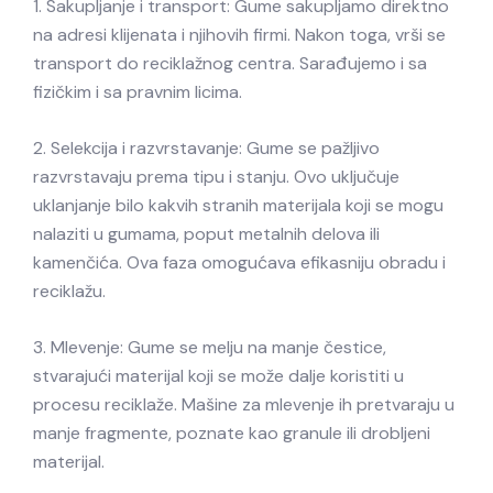
1. Sakupljanje i transport: Gume sakupljamo direktno
na adresi klijenata i njihovih firmi. Nakon toga, vrši se
transport do reciklažnog centra. Sarađujemo i sa
fizičkim i sa pravnim licima.
2. Selekcija i razvrstavanje: Gume se pažljivo
razvrstavaju prema tipu i stanju. Ovo uključuje
uklanjanje bilo kakvih stranih materijala koji se mogu
nalaziti u gumama, poput metalnih delova ili
kamenčića. Ova faza omogućava efikasniju obradu i
reciklažu.
3. Mlevenje: Gume se melju na manje čestice,
stvarajući materijal koji se može dalje koristiti u
procesu reciklaže. Mašine za mlevenje ih pretvaraju u
manje fragmente, poznate kao granule ili drobljeni
materijal.