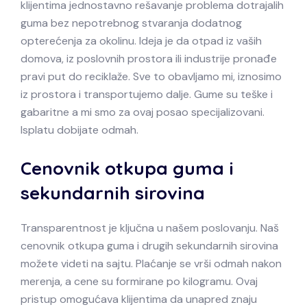
klijentima jednostavno rešavanje problema dotrajalih
guma bez nepotrebnog stvaranja dodatnog
opterećenja za okolinu. Ideja je da otpad iz vaših
domova, iz poslovnih prostora ili industrije pronađe
pravi put do reciklaže. Sve to obavljamo mi, iznosimo
iz prostora i transportujemo dalje. Gume su teške i
gabaritne a mi smo za ovaj posao specijalizovani.
Isplatu dobijate odmah.
Cenovnik otkupa guma i
sekundarnih sirovina
Transparentnost je ključna u našem poslovanju. Naš
cenovnik otkupa guma i drugih sekundarnih sirovina
možete videti na sajtu. Plaćanje se vrši odmah nakon
merenja, a cene su formirane po kilogramu. Ovaj
pristup omogućava klijentima da unapred znaju