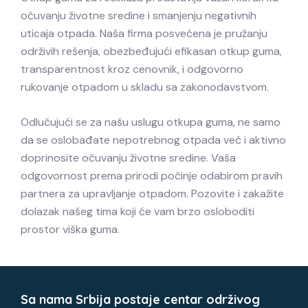
očuvanju životne sredine i smanjenju negativnih
uticaja otpada. Naša firma posvećena je pružanju
održivih rešenja, obezbeđujući efikasan otkup guma,
transparentnost kroz cenovnik, i odgovorno
rukovanje otpadom u skladu sa zakonodavstvom.
Odlučujući se za našu uslugu otkupa guma, ne samo
da se oslobađate nepotrebnog otpada već i aktivno
doprinosite očuvanju životne sredine. Vaša
odgovornost prema prirodi počinje odabirom pravih
partnera za upravljanje otpadom. Pozovite i zakažite
dolazak našeg tima koji će vam brzo osloboditi
prostor viška guma.
Sa nama Srbija postaje centar održivog