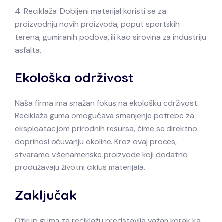
4. Reciklaža: Dobijeni materijal koristi se za
proizvodnju novih proizvoda, poput sportskih
terena, gumiranih podova, ili kao sirovina za industriju
asfalta.
Ekološka održivost
Naša firma ima snažan fokus na ekološku održivost.
Reciklaža guma omogućava smanjenje potrebe za
eksploatacijom prirodnih resursa, čime se direktno
doprinosi očuvanju okoline. Kroz ovaj proces,
stvaramo višenamenske proizvode koji dodatno
produžavaju životni ciklus materijala.
Zaključak
Otkup guma za reciklažu predstavlja važan korak ka