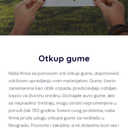
Otkup gume
Naša firma sa ponosom vrši otkup gume, doprinoseći
održivom upravljanju ovim materijalom. Gume, često
zanemarene kao oblik otpada, predstavljaju ozbiljan
izazov za životnu sredinu. Dotrajale auto gume, ako
se nepravilno tretiraju, mogu ostati nepromenjene u
prirodi čak 150 godina. Svesni ovog problema, naša
firma pruža uslugu otkupa gume za reciklažu u
Beogradu. Pozovite i zakažite, a mi dolazimo kod vas i