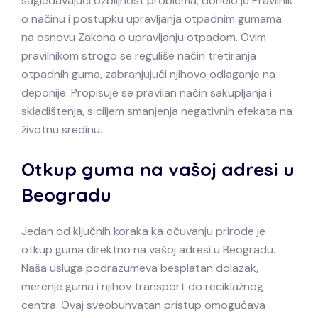
sagledavajući ozbiljnost problema, donelo je Pravilnik
o načinu i postupku upravljanja otpadnim gumama
na osnovu Zakona o upravljanju otpadom. Ovim
pravilnikom strogo se reguliše način tretiranja
otpadnih guma, zabranjujući njihovo odlaganje na
deponije. Propisuje se pravilan način sakupljanja i
skladištenja, s ciljem smanjenja negativnih efekata na
životnu sredinu.
Otkup guma na vašoj adresi u
Beogradu
Jedan od ključnih koraka ka očuvanju prirode je
otkup guma direktno na vašoj adresi u Beogradu.
Naša usluga podrazumeva besplatan dolazak,
merenje guma i njihov transport do reciklažnog
centra. Ovaj sveobuhvatan pristup omogućava