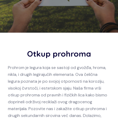
Otkup prohroma
Prohrom je legura koja se sastoji od gvožđa, hroma,
nikla, i drugih legirajućih elemenata. Ova čelična
legura poznata je po svojoj otpornosti na koroziju,
visokoj čvrstoći, i estetskom sjaju. Naša firma vrši
otkup prohroma od pravnih i fizičkih lica kako bismo
doprineli održivoj reciklaži ovog dragocenog
materijala. Pozovite nas i zakažite otkup prohroma i
drugih sekundarnih sirovina već danas. Dolazimo,