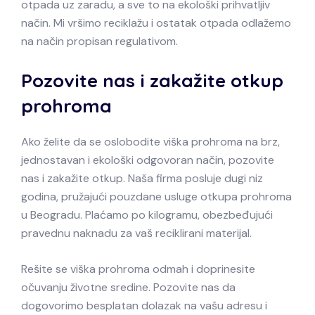
otpada uz zaradu, a sve to na ekološki prihvatljiv
način. Mi vršimo reciklažu i ostatak otpada odlažemo
na način propisan regulativom.
Pozovite nas i zakažite otkup
prohroma
Ako želite da se oslobodite viška prohroma na brz,
jednostavan i ekološki odgovoran način, pozovite
nas i zakažite otkup. Naša firma posluje dugi niz
godina, pružajući pouzdane usluge otkupa prohroma
u Beogradu. Plaćamo po kilogramu, obezbeđujući
pravednu naknadu za vaš reciklirani materijal.
Rešite se viška prohroma odmah i doprinesite
očuvanju životne sredine. Pozovite nas da
dogovorimo besplatan dolazak na vašu adresu i