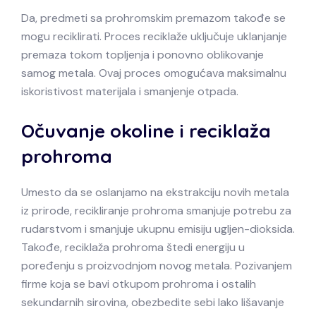
Da, predmeti sa prohromskim premazom takođe se
mogu reciklirati. Proces reciklaže uključuje uklanjanje
premaza tokom topljenja i ponovno oblikovanje
samog metala. Ovaj proces omogućava maksimalnu
iskoristivost materijala i smanjenje otpada.
Očuvanje okoline i reciklaža
prohroma
Umesto da se oslanjamo na ekstrakciju novih metala
iz prirode, recikliranje prohroma smanjuje potrebu za
rudarstvom i smanjuje ukupnu emisiju ugljen-dioksida.
Takođe, reciklaža prohroma štedi energiju u
poređenju s proizvodnjom novog metala. Pozivanjem
firme koja se bavi otkupom prohroma i ostalih
sekundarnih sirovina, obezbedite sebi lako lišavanje