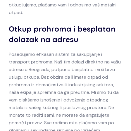
otkupljujemo, plaćamo vam i odnosimo vaš metalni
otpad.
Otkup prohroma i besplatan
dolazak na adresu
Posedujemo efikasan sistem za sakupljanje i
transport prohroma. Naš tim dolazi direktno na vašu
adresu u Beogradu, potpuno besplatno i vrši brzu
uslugu otkupa. Bez obzira da li imate otpad od
prohroma iz domaćinstva ili industrijskog sektora,
naša ekipa je spremna da ga preuzme. Mi smo tu da
vam olakšamo iznošenje i odvoženje otpadnog
metala iz vašeg kućnog ili poslovnog prostora. Ne
morate to raditi sami, ne morate da angažujete
pomoć i prevoz. Sve radimo mi a plaćamo vam po
kilogramu sekundarne sirovine po važećem