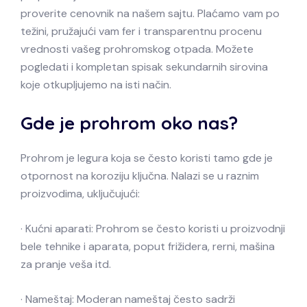
proverite cenovnik na našem sajtu. Plaćamo vam po
težini, pružajući vam fer i transparentnu procenu
vrednosti vašeg prohromskog otpada. Možete
pogledati i kompletan spisak sekundarnih sirovina
koje otkupljujemo na isti način.
Gde je prohrom oko nas?
Prohrom je legura koja se često koristi tamo gde je
otpornost na koroziju ključna. Nalazi se u raznim
proizvodima, uključujući:
· Kućni aparati: Prohrom se često koristi u proizvodnji
bele tehnike i aparata, poput frižidera, rerni, mašina
za pranje veša itd.
· Nameštaj: Moderan nameštaj često sadrži