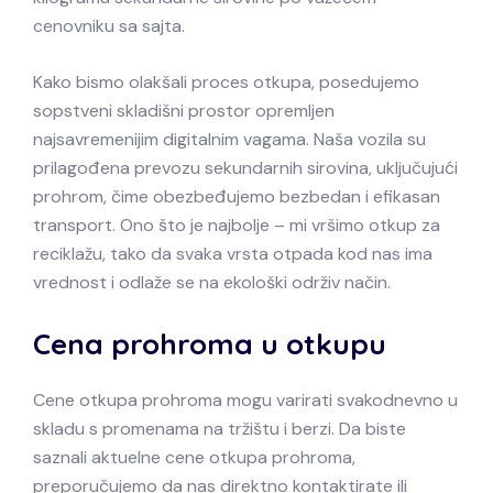
cenovniku sa sajta.
Kako bismo olakšali proces otkupa, posedujemo
sopstveni skladišni prostor opremljen
najsavremenijim digitalnim vagama. Naša vozila su
prilagođena prevozu sekundarnih sirovina, uključujući
prohrom, čime obezbeđujemo bezbedan i efikasan
transport. Ono što je najbolje – mi vršimo otkup za
reciklažu, tako da svaka vrsta otpada kod nas ima
vrednost i odlaže se na ekološki održiv način.
Cena prohroma u otkupu
Cene otkupa prohroma mogu varirati svakodnevno u
skladu s promenama na tržištu i berzi. Da biste
saznali aktuelne cene otkupa prohroma,
preporučujemo da nas direktno kontaktirate ili