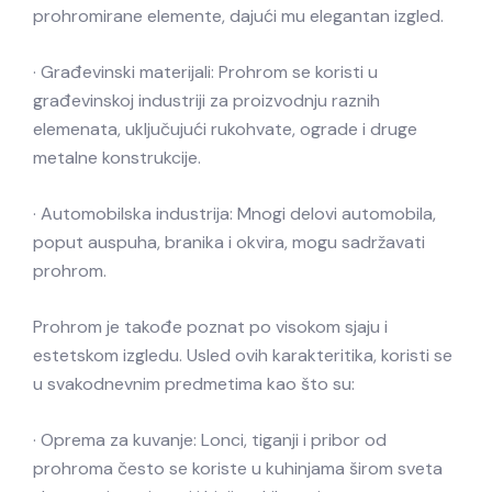
prohromirane elemente, dajući mu elegantan izgled.
· Građevinski materijali: Prohrom se koristi u
građevinskoj industriji za proizvodnju raznih
elemenata, uključujući rukohvate, ograde i druge
metalne konstrukcije.
· Automobilska industrija: Mnogi delovi automobila,
poput auspuha, branika i okvira, mogu sadržavati
prohrom.
Prohrom je takođe poznat po visokom sjaju i
estetskom izgledu. Usled ovih karakteritika, koristi se
u svakodnevnim predmetima kao što su:
· Oprema za kuvanje: Lonci, tiganji i pribor od
prohroma često se koriste u kuhinjama širom sveta