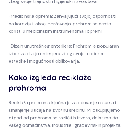
zbog svoje trajnosti i higijenskih svojstava.
· Medicinska oprema: Zahvaljujući svojoj otpornosti
na koroziju i lakoći održavanja, prohrom se često
koristi u medicinskim instrumentima i opremi.
· Dizajn unutrašnjeg enterijera: Prohrom je popularan
izbor za dizajn enterijera zbog svoje moderne
estetike i mogućnosti oblikovanja.
Kako izgleda reciklaža
prohroma
Reciklaža prohroma ključna je za očuvanje resursa i
smanjenje uticaja na životnu sredinu. Mi otkupljujemo
otpad od prohroma sa različitih izvora, dolazimo do
vašeg domaćinstva, industrije i građevinskih projekta.