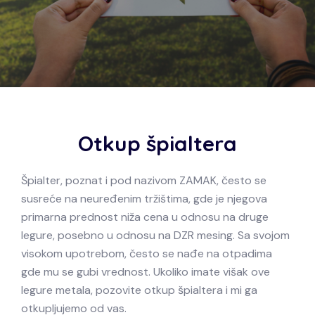
Otkup špialtera
Špialter, poznat i pod nazivom ZAMAK, često se
susreće na neuređenim tržištima, gde je njegova
primarna prednost niža cena u odnosu na druge
legure, posebno u odnosu na DZR mesing. Sa svojom
visokom upotrebom, često se nađe na otpadima
gde mu se gubi vrednost. Ukoliko imate višak ove
legure metala, pozovite otkup špialtera i mi ga
otkupljujemo od vas.