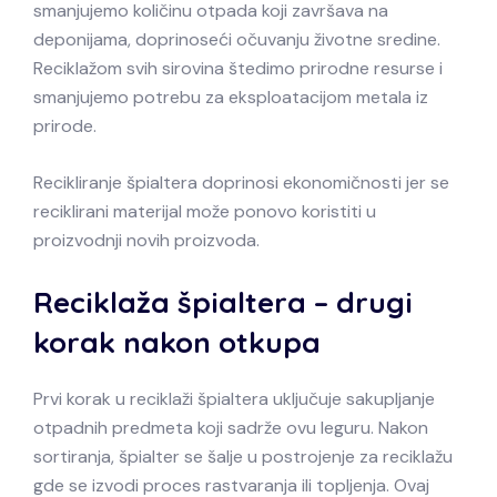
smanjujemo količinu otpada koji završava na
deponijama, doprinoseći očuvanju životne sredine.
Reciklažom svih sirovina štedimo prirodne resurse i
smanjujemo potrebu za eksploatacijom metala iz
prirode.
Recikliranje špialtera doprinosi ekonomičnosti jer se
reciklirani materijal može ponovo koristiti u
proizvodnji novih proizvoda.
Reciklaža špialtera – drugi
korak nakon otkupa
Prvi korak u reciklaži špialtera uključuje sakupljanje
otpadnih predmeta koji sadrže ovu leguru. Nakon
sortiranja, špialter se šalje u postrojenje za reciklažu
gde se izvodi proces rastvaranja ili topljenja. Ovaj