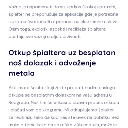
Važno je napomenuti da se, uprkos širokoj upotrebi,
špialter ne preporučuje za aplikacije gde je potrebna
izuzetna čvrstoća ili otpornost na ekstremne uslove.
Osim toga, ekološki aspekti i reciklaža špialtera
postaju sve važniji u cilju održivosti.
Otkup špialtera uz besplatan
naš dolazak i odvoženje
metala
Ako imate špialter koji želite prodati, nudimo uslugu
otkupa sa besplatnim dolaskom na vašu adresu u
Beogradu. Naš tim će efikasno obaviti proces otkupa
i plaćati vam po kilogramu. Mi otkupljujemo špialter
za reciklažu tako da kod nas ste uvek na dobitku. Bez
muke o tome kako da se rešite viška metala, možete