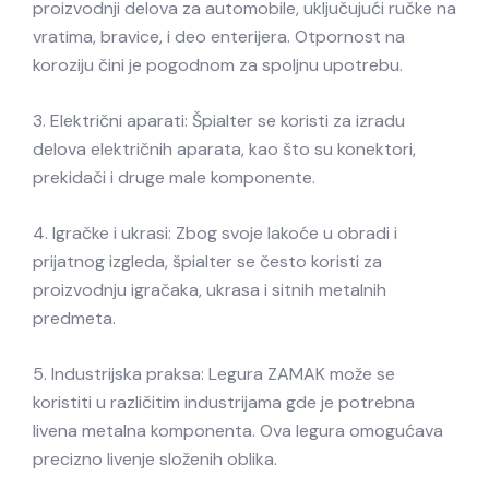
proizvodnji delova za automobile, uključujući ručke na
vratima, bravice, i deo enterijera. Otpornost na
koroziju čini je pogodnom za spoljnu upotrebu.
3. Električni aparati: Špialter se koristi za izradu
delova električnih aparata, kao što su konektori,
prekidači i druge male komponente.
4. Igračke i ukrasi: Zbog svoje lakoće u obradi i
prijatnog izgleda, špialter se često koristi za
proizvodnju igračaka, ukrasa i sitnih metalnih
predmeta.
5. Industrijska praksa: Legura ZAMAK može se
koristiti u različitim industrijama gde je potrebna
livena metalna komponenta. Ova legura omogućava
precizno livenje složenih oblika.