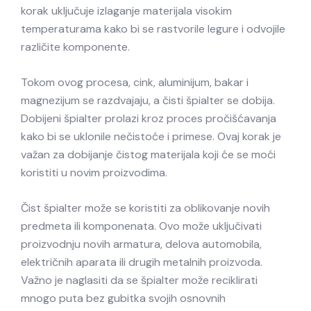
korak uključuje izlaganje materijala visokim
temperaturama kako bi se rastvorile legure i odvojile
različite komponente.
Tokom ovog procesa, cink, aluminijum, bakar i
magnezijum se razdvajaju, a čisti špialter se dobija.
Dobijeni špialter prolazi kroz proces pročišćavanja
kako bi se uklonile nečistoće i primese. Ovaj korak je
važan za dobijanje čistog materijala koji će se moći
koristiti u novim proizvodima.
Čist špialter može se koristiti za oblikovanje novih
predmeta ili komponenata. Ovo može uključivati
proizvodnju novih armatura, delova automobila,
električnih aparata ili drugih metalnih proizvoda.
Važno je naglasiti da se špialter može reciklirati
mnogo puta bez gubitka svojih osnovnih