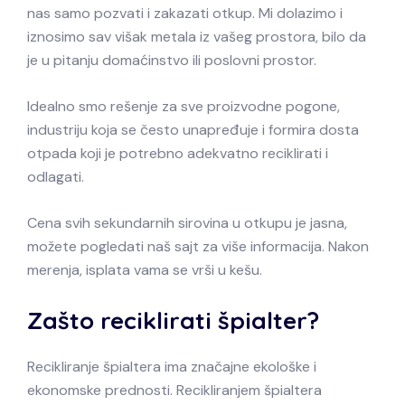
nas samo pozvati i zakazati otkup. Mi dolazimo i
iznosimo sav višak metala iz vašeg prostora, bilo da
je u pitanju domaćinstvo ili poslovni prostor.
Idealno smo rešenje za sve proizvodne pogone,
industriju koja se često unapređuje i formira dosta
otpada koji je potrebno adekvatno reciklirati i
odlagati.
Cena svih sekundarnih sirovina u otkupu je jasna,
možete pogledati naš sajt za više informacija. Nakon
merenja, isplata vama se vrši u kešu.
Zašto reciklirati špialter?
Recikliranje špialtera ima značajne ekološke i
ekonomske prednosti. Recikliranjem špialtera