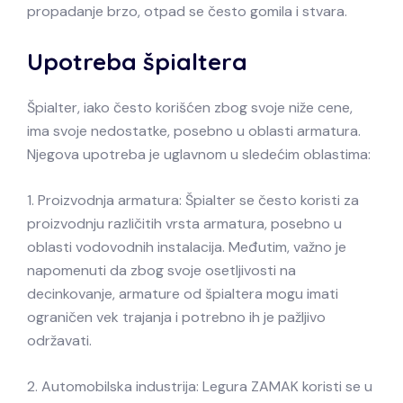
propadanje brzo, otpad se često gomila i stvara.
Upotreba špialtera
Špialter, iako često korišćen zbog svoje niže cene,
ima svoje nedostatke, posebno u oblasti armatura.
Njegova upotreba je uglavnom u sledećim oblastima:
1. Proizvodnja armatura: Špialter se često koristi za
proizvodnju različitih vrsta armatura, posebno u
oblasti vodovodnih instalacija. Međutim, važno je
napomenuti da zbog svoje osetljivosti na
decinkovanje, armature od špialtera mogu imati
ograničen vek trajanja i potrebno ih je pažljivo
održavati.
2. Automobilska industrija: Legura ZAMAK koristi se u