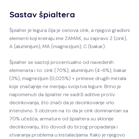
Sastav špialtera
Špialter je legura čija je osnova cink, a njegovi gradivni
elementi koji kreiraju ime ZAMAK, su zapravo Z (cink),
A (aluminijum), MA (magnezijum), C (bakar).
Špialter se sastoji procentualno od navedenih
elemenata i to: cink (70%), aluminijum (4-6%), bakar
(3%), magnezijum (0,025%) + primese drugih metala
koje značajnije ne menjaju svojstva legure. Bitno je
napomenuti da špialter ne sadrži aditive protiv
decinkovanja, što znači da je decinkovanje vrlo
intenzivno. S obzirom na to da je cink dominantan sa
70% učešća, armature od špialtera su sklonije
decinkovanju, što dovodi do brzog propadanja i
stvaranja problema u instalacijama. Kako je njegovo