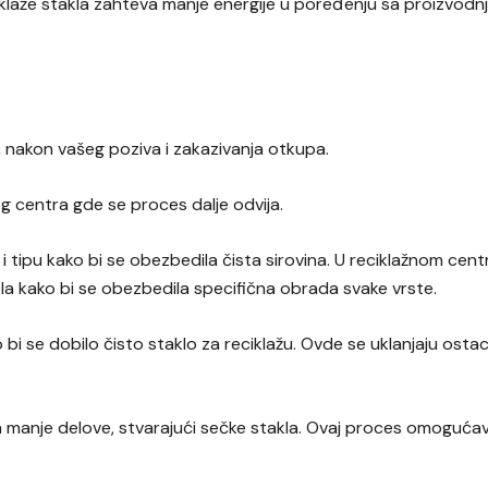
ciklaže stakla zahteva manje energije u poređenju sa proizvo
, nakon vašeg poziva i zakazivanja otkupa.
og centra gde se proces dalje odvija.
i i tipu kako bi se obezbedila čista sirovina. U reciklažnom ce
a kako bi se obezbedila specifična obrada svake vrste.
 bi se dobilo čisto staklo za reciklažu. Ovde se uklanjaju ostac
na manje delove, stvarajući sečke stakla. Ovaj proces omoguća