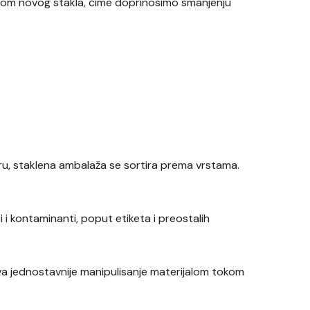
dnjom novog stakla, čime doprinosimo smanjenju
ntru, staklena ambalaža se sortira prema vrstama.
i i kontaminanti, poput etiketa i preostalih
va jednostavnije manipulisanje materijalom tokom