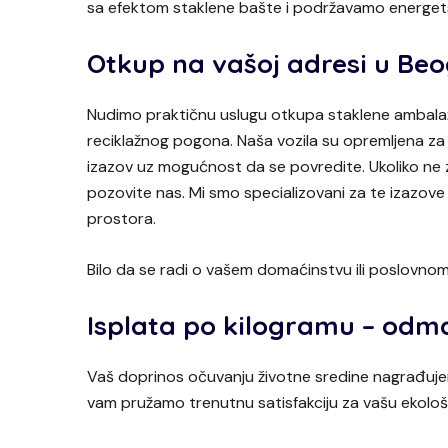
sa efektom staklene bašte i podržavamo energet
Otkup na vašoj adresi u Be
Nudimo praktičnu uslugu otkupa staklene ambalaže
reciklažnog pogona. Naša vozila su opremljena za b
izazov uz mogućnost da se povredite. Ukoliko ne z
pozovite nas. Mi smo specializovani za te izazove
prostora.
Bilo da se radi o vašem domaćinstvu ili poslovnom 
Isplata po kilogramu – od
Vaš doprinos očuvanju životne sredine nagrađuje
vam pružamo trenutnu satisfakciju za vašu ekolo