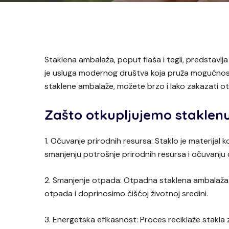
Staklena ambalaža, poput flaša i tegli, predstavlj
je usluga modernog društva koja pruža mogućnost f
staklene ambalaže, možete brzo i lako zakazati otu
Zašto otkupljujemo stakle
1. Očuvanje prirodnih resursa: Staklo je materijal
smanjenju potrošnje prirodnih resursa i očuvanju 
2. Smanjenje otpada: Otpadna staklena ambalaža č
otpada i doprinosimo čišćoj životnoj sredini.
3. Energetska efikasnost: Proces reciklaže stakl