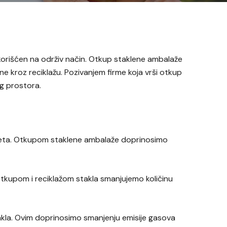
iskorišćen na održiv način. Otkup staklene ambalaže
e kroz reciklažu. Pozivanjem firme koja vrši otkup
og prostora.
aliteta. Otkupom staklene ambalaže doprinosimo
tkupom i reciklažom stakla smanjujemo količinu
akla. Ovim doprinosimo smanjenju emisije gasova