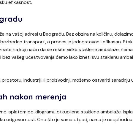
sku efikasnost.
ogradu
 na vašoj adresi u Beogradu. Bez obzira na količinu, dolazim
ezbedan transport, a proces je jednostavan i efikasan. Staklo j
nate na koji način da se rešite viška staklene ambalaže, nemat
 i bez vašeg učestvovanja ćemo lako izneti svu staklenu ambal
prostoru, industriji ili proizvodnji, možemo ostvariti saradnju
mah nakon merenja
mo isplatom po kilogramu otkupljene staklene ambalaže. Ispl
šku odgovornost. Ono što je vama otpad, nama je neophodna s