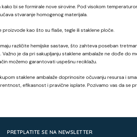
a kako bi se formirale nove sirovine. Pod visokom temperaturo
gućava stvaranje homogenog materijala.
e proizvode kao što su flaše, tegle ili staklene ploče.
aju različite hemijske sastave, što zahteva poseban tretman p
aže. Važno je da pri sakupljanju staklene ambalaže ne dođe do 
 način možemo garantovati uspešnu reciklažu.
Otkupom staklene ambalaže doprinosite očuvanju resursa i sm
entnost, efikasnost i pravične isplate. Pozivamo vas da se p
PRETPLATITE SE NA NEWSLETTER