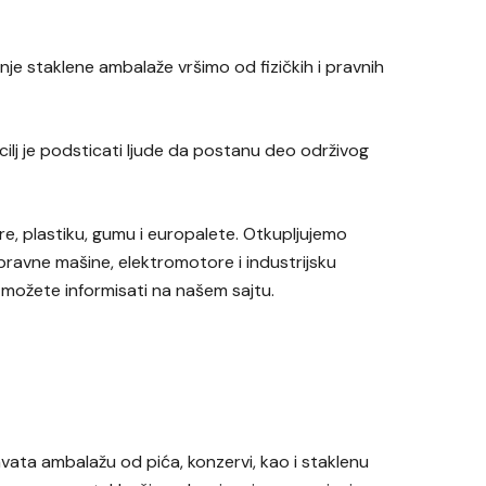
je staklene ambalaže vršimo od fizičkih i pravnih
cilj je podsticati ljude da postanu deo održivog
e, plastiku, gumu i europalete. Otkupljujemo
ispravne mašine, elektromotore i industrijsku
e možete informisati na našem sajtu.
hvata ambalažu od pića, konzervi, kao i staklenu