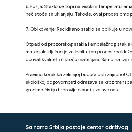
6. Fuzija: Staklo se topi na visokim temperaturam
nečistoće se uklanjaju. Takođe, ovaj proces omo
7. Oblikovanje: Reciklirano staklo se oblikuje u nov
Otpad od prozorskog stakla i ambalažnog stakla im
materijala ključno je za kvalitetan proces recikl
očuvali kvalitet i čistoću materijala. Samo na taj
Pravimo korak ka zelenijoj budućnosti zajedno! 
ekološkoj odgovornosti odražava se kroz transpar
gradimo čistiju i zdraviju planetu za sve nas.
Sa nama Srbija postaje centar održivog