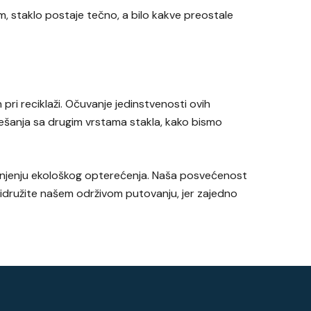
m, staklo postaje tečno, a bilo kakve preostale
ri reciklaži. Očuvanje jedinstvenosti ovih
mešanja sa drugim vrstama stakla, kako bismo
anjenju ekološkog opterećenja. Naša posvećenost
ridružite našem održivom putovanju, jer zajedno