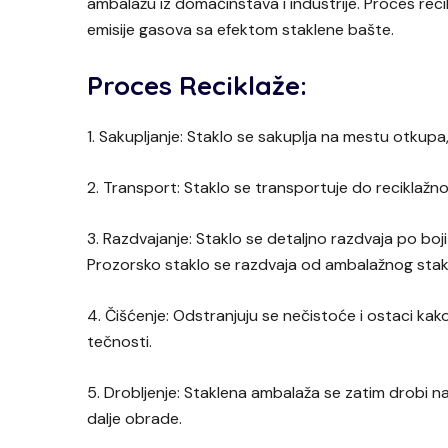
ambalažu iz domaćinstava i industrije. Proces re
emisije gasova sa efektom staklene bašte.
Proces Reciklaže:
1. Sakupljanje: Staklo se sakuplja na mestu otkupa
2. Transport: Staklo se transportuje do reciklažn
3. Razdvajanje: Staklo se detaljno razdvaja po boj
Prozorsko staklo se razdvaja od ambalažnog stakl
4. Čišćenje: Odstranjuju se nečistoće i ostaci kako
tečnosti.
5. Drobljenje: Staklena ambalaža se zatim drobi 
dalje obrade.