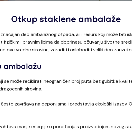
Otkup staklene ambalaže
a značajan deo ambalažnog otpada, ali i resurs koji može biti 
izičkim i pravnim licima da doprinesu očuvanju životne sredin
p ove vredne sirovine, zaraditi i osloboditi veliki deo zauzet
nu ambalažu
 koji se može reciklirati neograničen broj puta bez gubitka kv
dragocenih sirovina.
esto završava na deponijama i predstavlja ekološki izazov. O
a zahteva manje energije u poređenju s proizvodnjom novog st