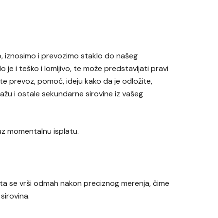
o, iznosimo i prevozimo staklo do našeg
e i teško i lomljivo, te može predstavljati pravi
e prevoz, pomoć, ideju kako da je odložite,
ažu i ostale sekundarne sirovine iz vašeg
 uz momentalnu isplatu.
ata se vrši odmah nakon preciznog merenja, čime
irovina.