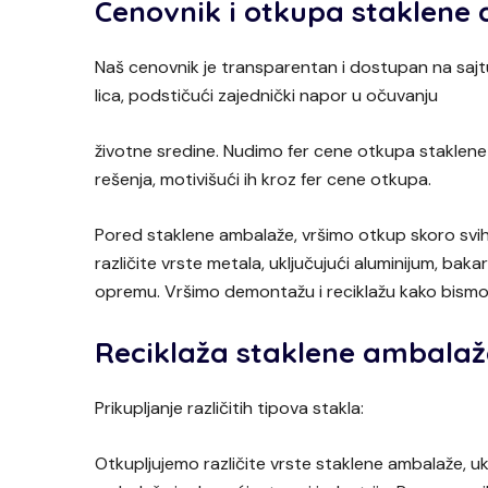
Cenovnik i otkupa staklene a
Naš cenovnik je transparentan i dostupan na sajtu
lica, podstičući zajednički napor u očuvanju
životne sredine. Nudimo fer cene otkupa staklene 
rešenja, motivišući ih kroz fer cene otkupa.
Pored staklene ambalaže, vršimo otkup skoro svih 
različite vrste metala, uključujući aluminijum, bak
opremu. Vršimo demontažu i reciklažu kako bismo i
Reciklaža staklene ambalaž
Prikupljanje različitih tipova stakla:
Otkupljujemo različite vrste staklene ambalaže, u